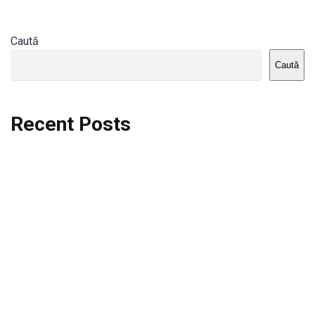
Caută
Caută
Recent Posts
Dortmund vs St.Pauli
Rodri se va opera si va lipsi de la City
Celta vs Atletico Madrid
Crystal Palace vs Manchester United
Seara memorabila pentru Harry Kane