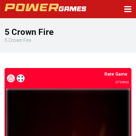
5 Crown Fire
5 Crown Fire
Rate Game
(
0
Votes)