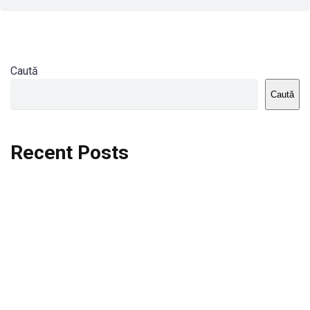
Caută
Caută
Recent Posts
Dortmund vs St.Pauli
Rodri se va opera si va lipsi de la City
Celta vs Atletico Madrid
Crystal Palace vs Manchester United