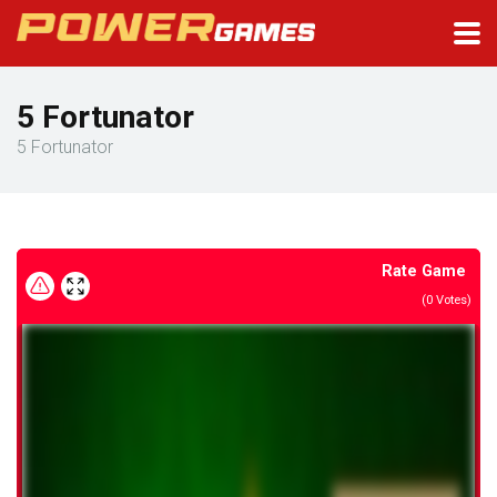
5 Fortunator
5 Fortunator
Rate Game
(
0
Votes)