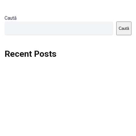
Caută
Caută
Recent Posts
Dortmund vs St.Pauli
Rodri se va opera si va lipsi de la City
Celta vs Atletico Madrid
Crystal Palace vs Manchester United
Seara memorabila pentru Harry Kane