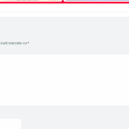
i sunt marcate cu
*