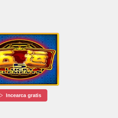
Incearca gratis