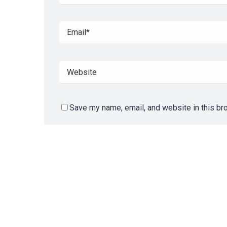
Save my name, email, and website in this br
Cazinouri de Top