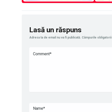
Lasă un răspuns
Adresa ta de email nu va fi publicată.
Câmpurile obligatori