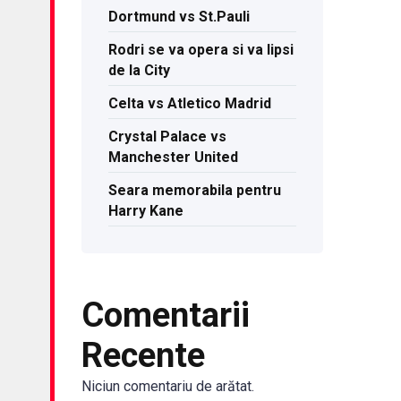
Dortmund vs St.Pauli
Rodri se va opera si va lipsi
de la City
Celta vs Atletico Madrid
Crystal Palace vs
Manchester United
Seara memorabila pentru
Harry Kane
Comentarii
Recente
Niciun comentariu de arătat.