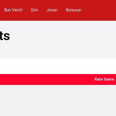
Bun Venit!
Știri
Jocuri
Bonusuri
ts
Rate Game