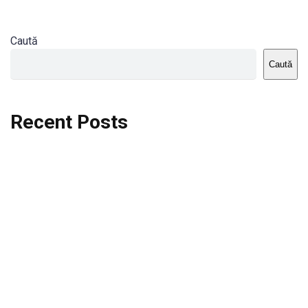
Caută
Caută
Recent Posts
Dortmund vs St.Pauli
Rodri se va opera si va lipsi de la City
Celta vs Atletico Madrid
Crystal Palace vs Manchester United
Seara memorabila pentru Harry Kane