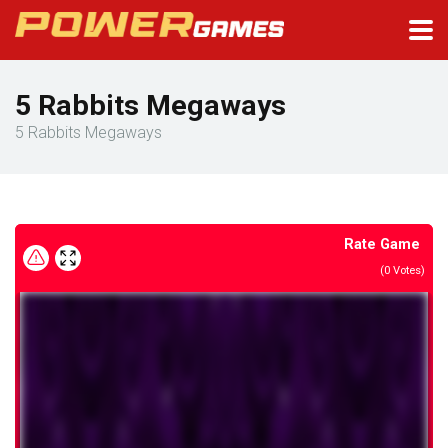
5 Rabbits Megaways
5 Rabbits Megaways
Rate Game
(
0
Votes)