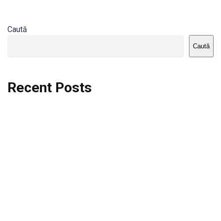
Caută
Caută
Recent Posts
Dortmund vs St.Pauli
Rodri se va opera si va lipsi de la City
Celta vs Atletico Madrid
Crystal Palace vs Manchester United
Seara memorabila pentru Harry Kane