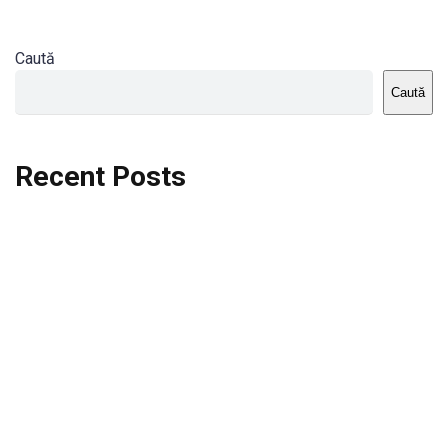
Caută
Caută
Recent Posts
Dortmund vs St.Pauli
Rodri se va opera si va lipsi de la City
Celta vs Atletico Madrid
Crystal Palace vs Manchester United
Seara memorabila pentru Harry Kane