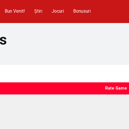
Bun Venit!
Știri
Jocuri
Bonusuri
s
Rate Game