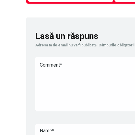
Lasă un răspuns
Adresa ta de email nu va fi publicată.
Câmpurile obligatori