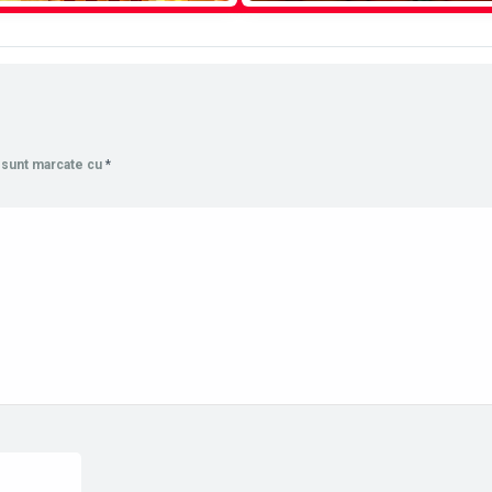
i sunt marcate cu
*