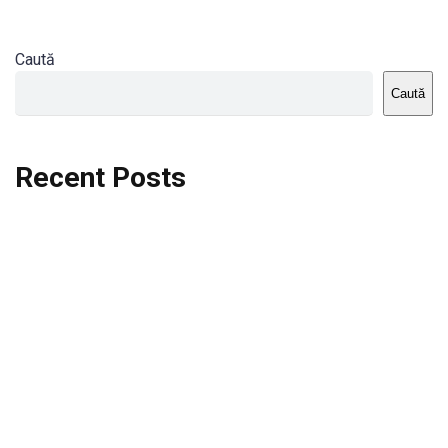
Caută
Caută
Recent Posts
Dortmund vs St.Pauli
Rodri se va opera si va lipsi de la City
Celta vs Atletico Madrid
Crystal Palace vs Manchester United
Seara memorabila pentru Harry Kane