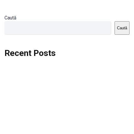
Caută
Caută
Recent Posts
Dortmund vs St.Pauli
Rodri se va opera si va lipsi de la City
Celta vs Atletico Madrid
Crystal Palace vs Manchester United
Seara memorabila pentru Harry Kane