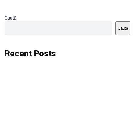
Caută
Caută
Recent Posts
Dortmund vs St.Pauli
Rodri se va opera si va lipsi de la City
Celta vs Atletico Madrid
Crystal Palace vs Manchester United
Seara memorabila pentru Harry Kane