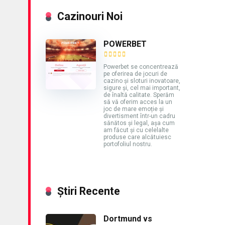
Cazinouri Noi
POWERBET
Powerbet se concentrează
pe oferirea de jocuri de
cazino și sloturi inovatoare,
sigure și, cel mai important,
de înaltă calitate. Sperăm
să vă oferim acces la un
joc de mare emoție și
divertisment într-un cadru
sănătos și legal, așa cum
am făcut și cu celelalte
produse care alcătuiesc
portofoliul nostru.
Știri Recente
Dortmund vs