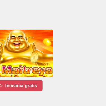
Incearca gratis