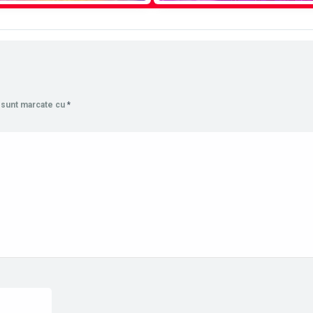
i sunt marcate cu
*