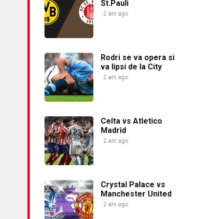
St.Pauli
2 ani ago
Rodri se va opera si
va lipsi de la City
2 ani ago
Celta vs Atletico
Madrid
2 ani ago
Crystal Palace vs
Manchester United
2 ani ago