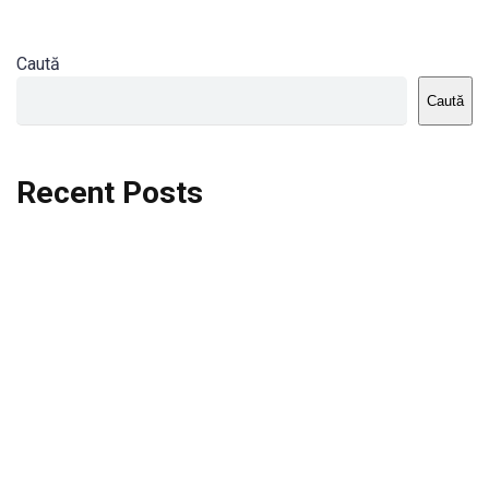
Caută
Caută
Recent Posts
Dortmund vs St.Pauli
Rodri se va opera si va lipsi de la City
Celta vs Atletico Madrid
Crystal Palace vs Manchester United
Seara memorabila pentru Harry Kane