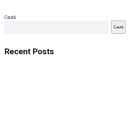
Caută
Caută
Recent Posts
Dortmund vs St.Pauli
Rodri se va opera si va lipsi de la City
Celta vs Atletico Madrid
Crystal Palace vs Manchester United
Seara memorabila pentru Harry Kane