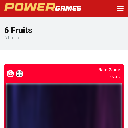
6 Fruits
6 Fruits
Rate Game
(
0
Votes)