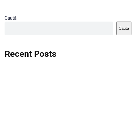
Caută
Caută
Recent Posts
Dortmund vs St.Pauli
Rodri se va opera si va lipsi de la City
Celta vs Atletico Madrid
Crystal Palace vs Manchester United
Seara memorabila pentru Harry Kane