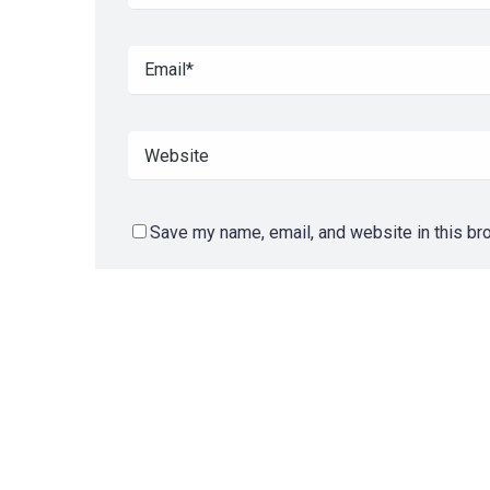
Save my name, email, and website in this br
Cazinouri de Top