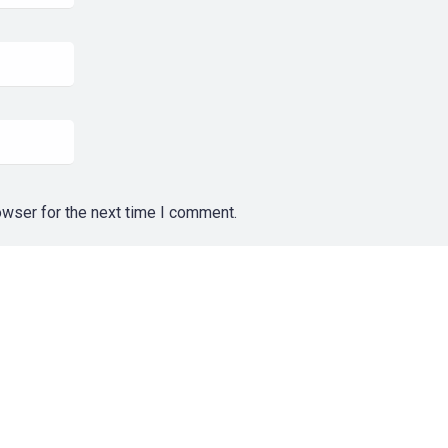
owser for the next time I comment.