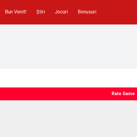
Bun Venit!
Știri
Jocuri
Bonusuri
Rate Game