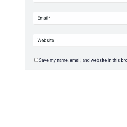
Save my name, email, and website in this br
Cazinouri de Top