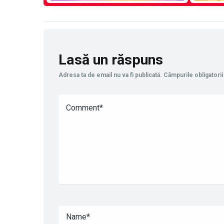
Lasă un răspuns
Adresa ta de email nu va fi publicată.
Câmpurile obligatori