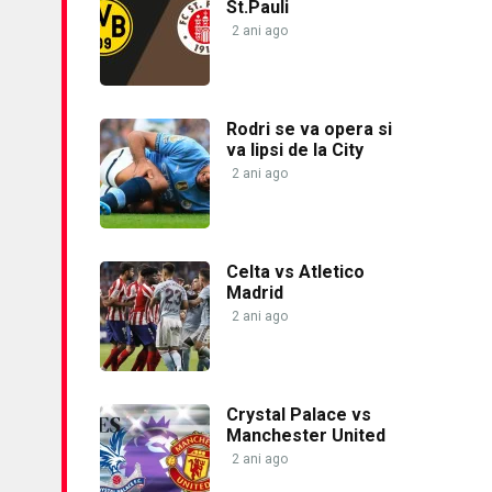
St.Pauli
2 ani ago
Rodri se va opera si
va lipsi de la City
2 ani ago
Celta vs Atletico
Madrid
2 ani ago
Crystal Palace vs
Manchester United
2 ani ago