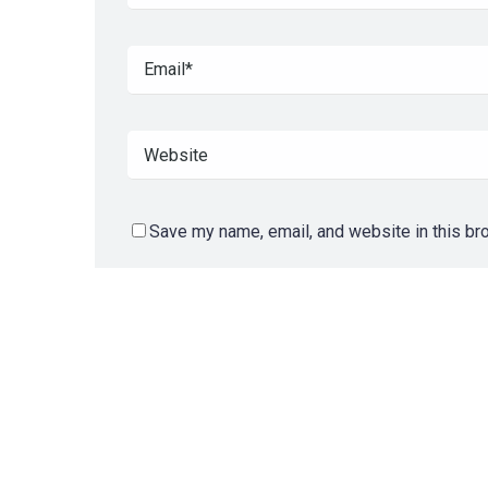
Save my name, email, and website in this br
Cazinouri de Top