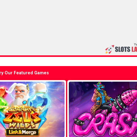
ry Our Featured Games