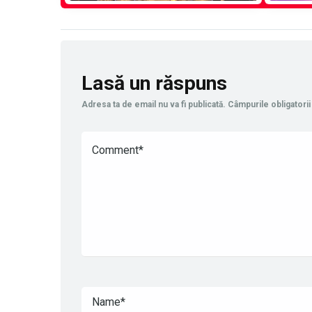
Lasă un răspuns
Adresa ta de email nu va fi publicată.
Câmpurile obligatori