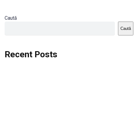
Caută
Caută
Recent Posts
Dortmund vs St.Pauli
Rodri se va opera si va lipsi de la City
Celta vs Atletico Madrid
Crystal Palace vs Manchester United
Seara memorabila pentru Harry Kane