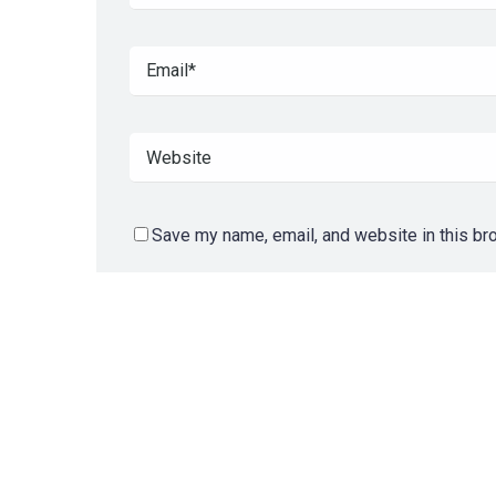
Save my name, email, and website in this br
Cazinouri de Top