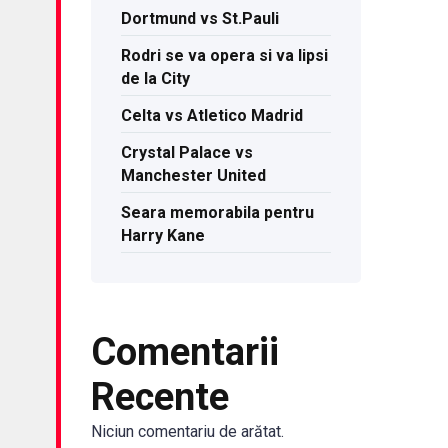
Dortmund vs St.Pauli
Rodri se va opera si va lipsi
de la City
Celta vs Atletico Madrid
Crystal Palace vs
Manchester United
Seara memorabila pentru
Harry Kane
Comentarii
Recente
Niciun comentariu de arătat.