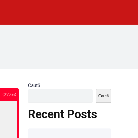
Caută
(
0
Votes)
Caută
Recent Posts