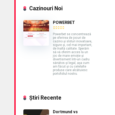
Cazinouri Noi
POWERBET
Powerbet se concentrează
pe oferirea de jocuri de
cazino și sloturi inovatoare,
sigure și, cel mai important,
de înaltă calitate. Sperăm
să vă oferim acces la un
joc de mare emoție și
divertisment într-un cadru
sănătos și legal, așa cum
am făcut și cu celelalte
produse care alcătuiesc
portofoliul nostru.
Știri Recente
Dortmund vs