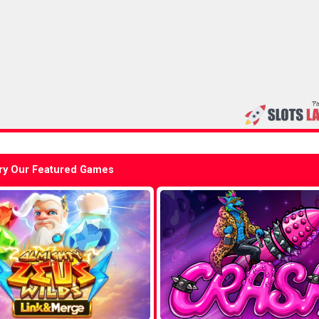
ry Our Featured Games