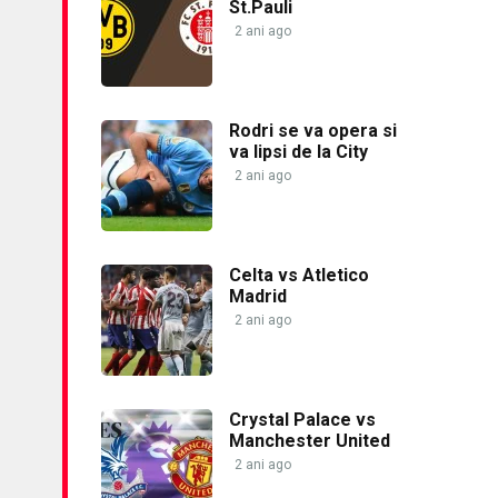
St.Pauli
2 ani ago
Rodri se va opera si
va lipsi de la City
2 ani ago
Celta vs Atletico
Madrid
2 ani ago
Crystal Palace vs
Manchester United
2 ani ago