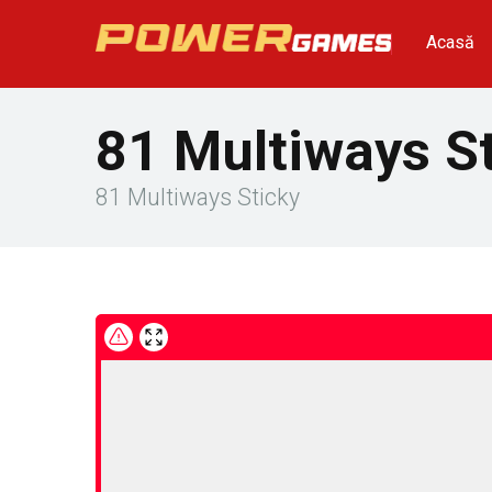
Acasă
81 Multiways S
81 Multiways Sticky