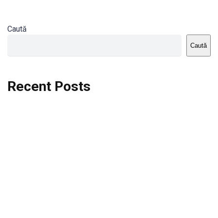
Caută
Caută
Recent Posts
Dortmund vs St.Pauli
Rodri se va opera si va lipsi de la City
Celta vs Atletico Madrid
Crystal Palace vs Manchester United
Seara memorabila pentru Harry Kane