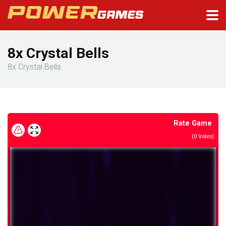
8x Crystal Bells
8x Crystal Bells
Rate Game
(
0
Votes)