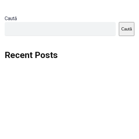
Caută
Caută
Recent Posts
Dortmund vs St.Pauli
Rodri se va opera si va lipsi de la City
Celta vs Atletico Madrid
Crystal Palace vs Manchester United
Seara memorabila pentru Harry Kane