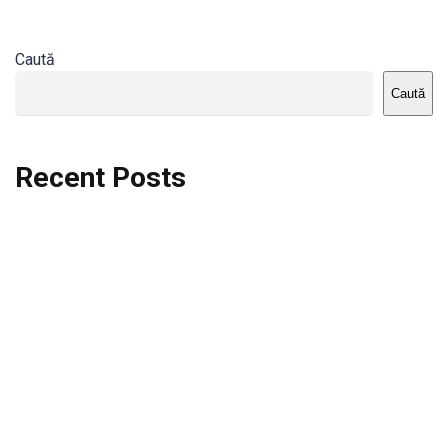
Caută
Caută
Recent Posts
Dortmund vs St.Pauli
Rodri se va opera si va lipsi de la City
Celta vs Atletico Madrid
Crystal Palace vs Manchester United
Seara memorabila pentru Harry Kane