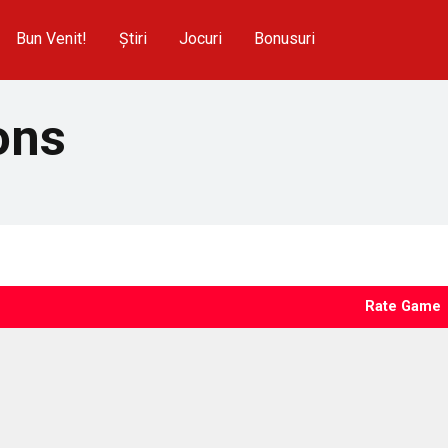
Bun Venit!
Știri
Jocuri
Bonusuri
ons
Rate Game