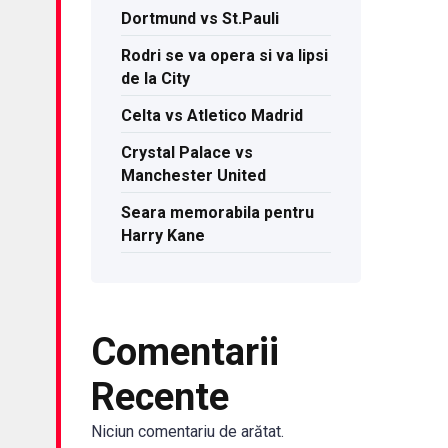
Dortmund vs St.Pauli
Rodri se va opera si va lipsi
de la City
Celta vs Atletico Madrid
Crystal Palace vs
Manchester United
Seara memorabila pentru
Harry Kane
Comentarii
Recente
Niciun comentariu de arătat.