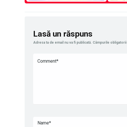
Lasă un răspuns
Adresa ta de email nu va fi publicată.
Câmpurile obligatori