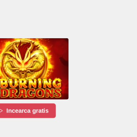
Incearca gratis