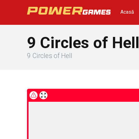
Acasă
9 Circles of Hel
9 Circles of Hell