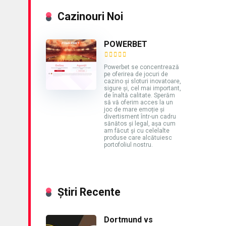
Cazinouri Noi
POWERBET
Powerbet se concentrează
pe oferirea de jocuri de
cazino și sloturi inovatoare,
sigure și, cel mai important,
de înaltă calitate. Sperăm
să vă oferim acces la un
joc de mare emoție și
divertisment într-un cadru
sănătos și legal, așa cum
am făcut și cu celelalte
produse care alcătuiesc
portofoliul nostru.
Știri Recente
Dortmund vs