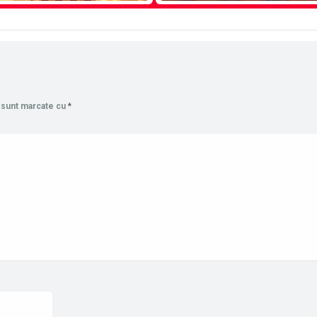
i sunt marcate cu
*