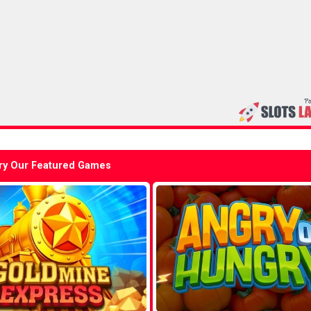
ry Our Featured Games