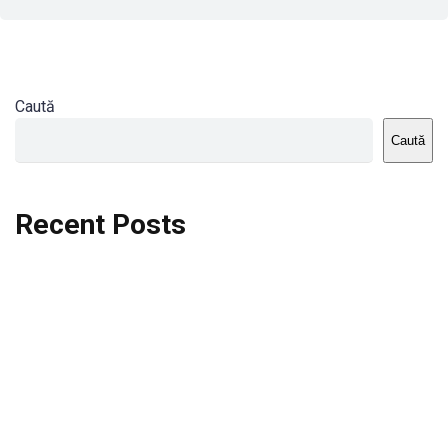
Caută
Caută
Recent Posts
Dortmund vs St.Pauli
Rodri se va opera si va lipsi de la City
Celta vs Atletico Madrid
Crystal Palace vs Manchester United