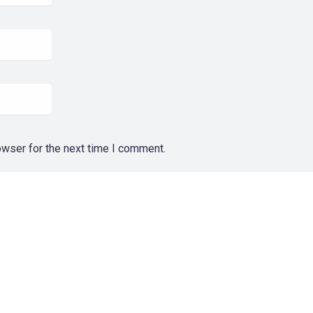
owser for the next time I comment.