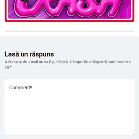
Lasă un răspuns
Adresa ta de email nu va fi publicată.
Câmpurile obligatorii sunt marcate
cu
*