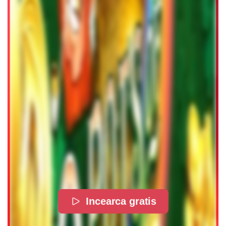
Incearca gratis