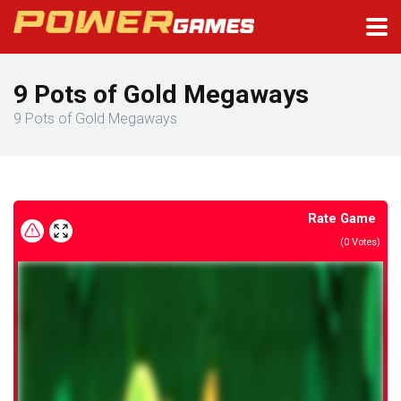
9 Pots of Gold Megaways
9 Pots of Gold Megaways
Rate Game
(
0
Votes)