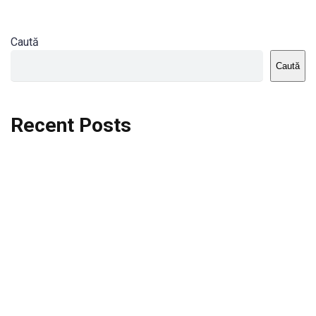
Caută
Caută
Recent Posts
Dortmund vs St.Pauli
Rodri se va opera si va lipsi de la City
Celta vs Atletico Madrid
Crystal Palace vs Manchester United
Seara memorabila pentru Harry Kane