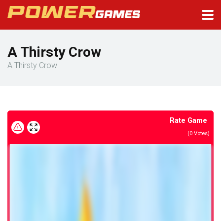
A Thirsty Crow
A Thirsty Crow
Rate Game
(
0
Votes)