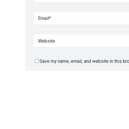
Save my name, email, and website in this br
Cazinouri de Top