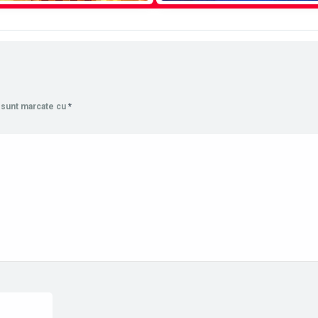
i sunt marcate cu
*