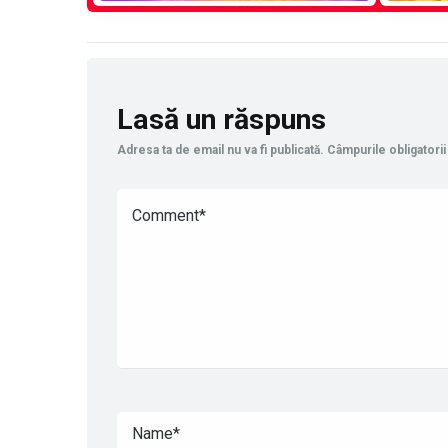
Lasă un răspuns
Adresa ta de email nu va fi publicată.
Câmpurile obligatori