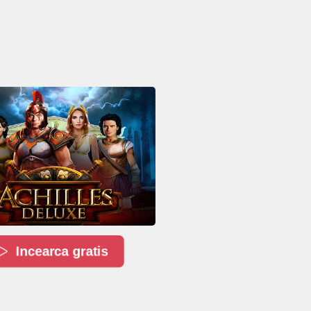
Incearca gratis