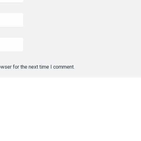
owser for the next time I comment.