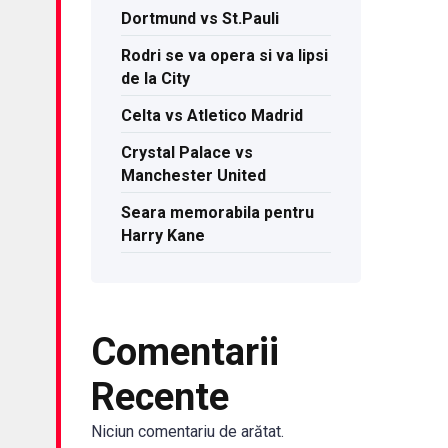
Dortmund vs St.Pauli
Rodri se va opera si va lipsi
de la City
Celta vs Atletico Madrid
Crystal Palace vs
Manchester United
Seara memorabila pentru
Harry Kane
Comentarii
Recente
Niciun comentariu de arătat.