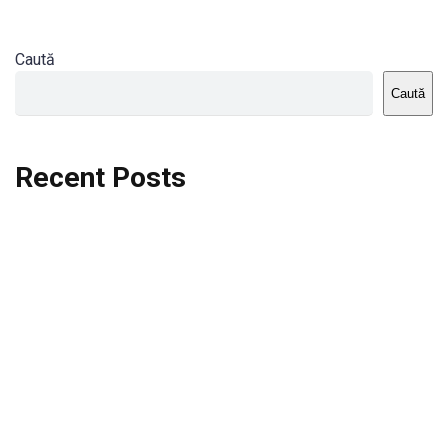
Caută
Caută
Recent Posts
Dortmund vs St.Pauli
Rodri se va opera si va lipsi de la City
Celta vs Atletico Madrid
Crystal Palace vs Manchester United
Seara memorabila pentru Harry Kane