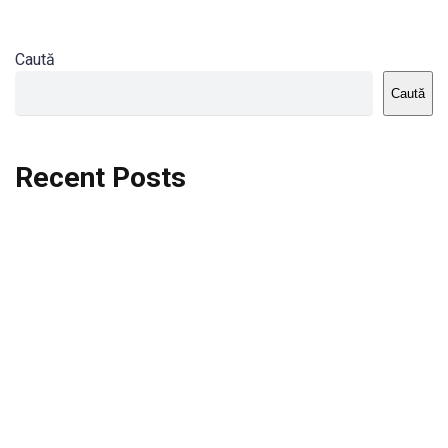
Caută
Caută
Recent Posts
Dortmund vs St.Pauli
Rodri se va opera si va lipsi de la City
Celta vs Atletico Madrid
Crystal Palace vs Manchester United
Seara memorabila pentru Harry Kane