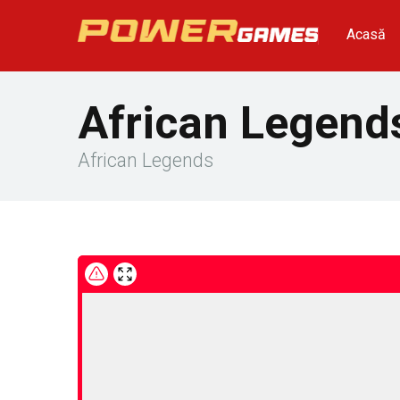
Acasă
African Legend
African Legends