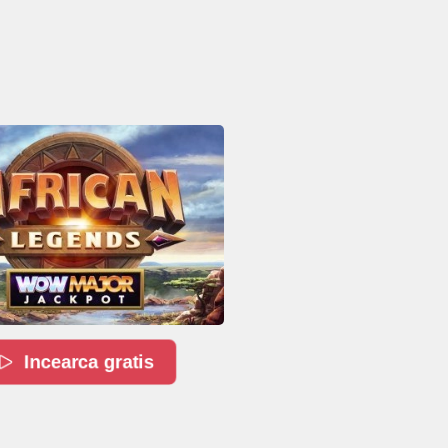
Incearca gratis