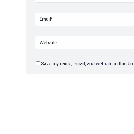
Save my name, email, and website in this br
Cazinouri de Top