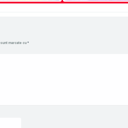
i sunt marcate cu
*