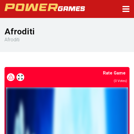
Afroditi
Afroditi
Rate Game
(
0
Votes)