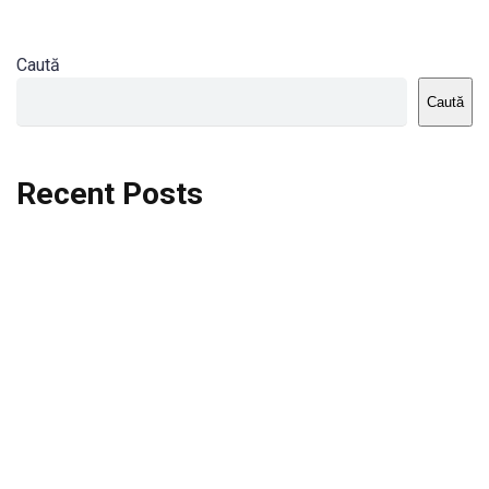
Caută
Caută
Recent Posts
Dortmund vs St.Pauli
Rodri se va opera si va lipsi de la City
Celta vs Atletico Madrid
Crystal Palace vs Manchester United
Seara memorabila pentru Harry Kane