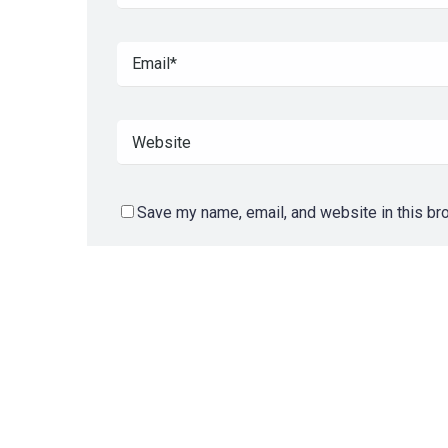
Save my name, email, and website in this br
Cazinouri de Top