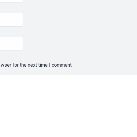
owser for the next time I comment.