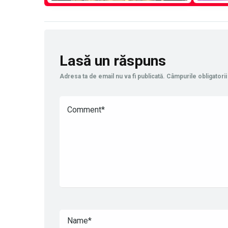
Lasă un răspuns
Adresa ta de email nu va fi publicată.
Câmpurile obligatori