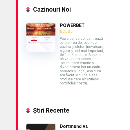
Cazinouri Noi
POWERBET
Powerbet se concentrează
pe oferirea de jocuri de
cazino și sloturi inovatoare,
sigure și, cel mai important,
de înaltă calitate. Sperăm
să vă oferim acces la un
joc de mare emoție și
divertisment într-un cadru
sănătos și legal, așa cum
am făcut și cu celelalte
produse care alcătuiesc
portofoliul nostru.
Știri Recente
Dortmund vs