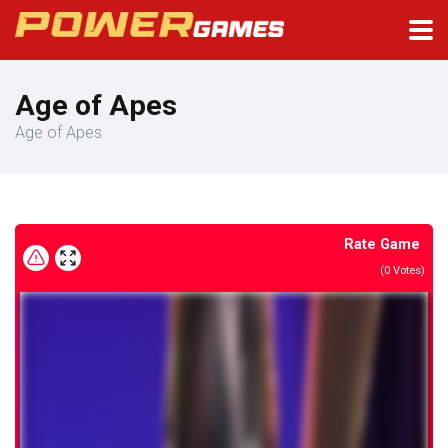
Age of Apes
Age of Apes
Rate Game
(
0
Votes)