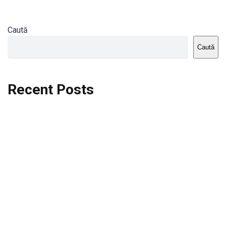
Caută
Caută
Recent Posts
Dortmund vs St.Pauli
Rodri se va opera si va lipsi de la City
Celta vs Atletico Madrid
Crystal Palace vs Manchester United
Seara memorabila pentru Harry Kane