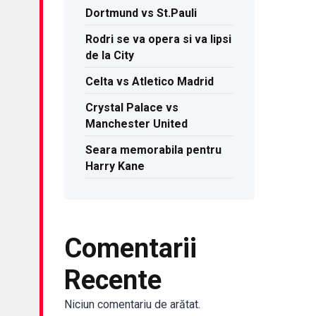
Dortmund vs St.Pauli
Rodri se va opera si va lipsi
de la City
Celta vs Atletico Madrid
Crystal Palace vs
Manchester United
Seara memorabila pentru
Harry Kane
Comentarii
Recente
Niciun comentariu de arătat.