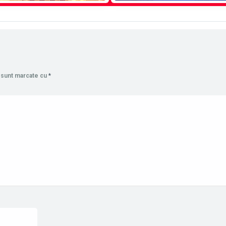
i sunt marcate cu
*