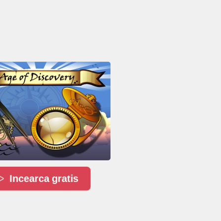
Incearca gratis