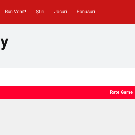
Bun Venit!
Știri
Jocuri
Bonusuri
ry
Rate Game