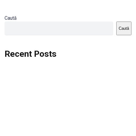
Caută
Caută
Recent Posts
Dortmund vs St.Pauli
Rodri se va opera si va lipsi de la City
Celta vs Atletico Madrid
Crystal Palace vs Manchester United
Seara memorabila pentru Harry Kane