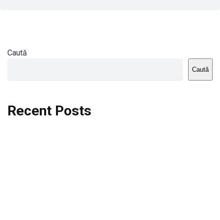
Caută
Caută
Recent Posts
Dortmund vs St.Pauli
Rodri se va opera si va lipsi de la City
Celta vs Atletico Madrid
Crystal Palace vs Manchester United