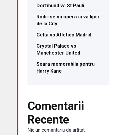
Dortmund vs St.Pauli
Rodri se va opera si va lipsi
de la City
Celta vs Atletico Madrid
Crystal Palace vs
Manchester United
Seara memorabila pentru
Harry Kane
Comentarii
Recente
Niciun comentariu de arătat.