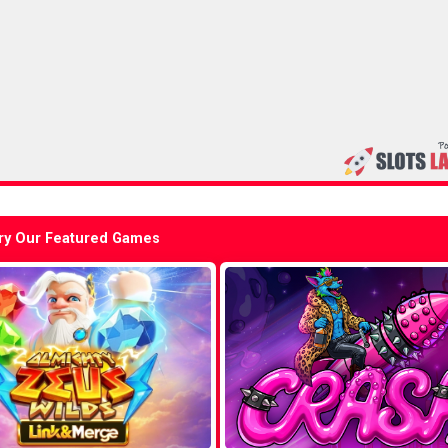
ry Our Featured Games