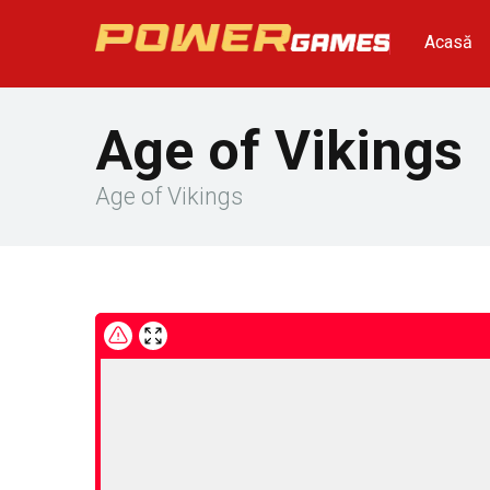
Acasă
Age of Vikings
Age of Vikings