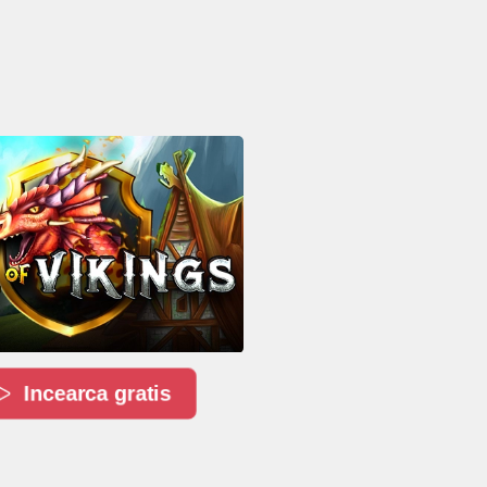
Incearca gratis