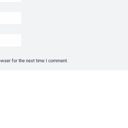
owser for the next time I comment.