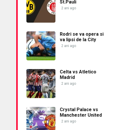
St.Pauli
2 ani ago
Rodri se va opera si
va lipsi de la City
2 ani ago
Celta vs Atletico
Madrid
2 ani ago
Crystal Palace vs
Manchester United
2 ani ago