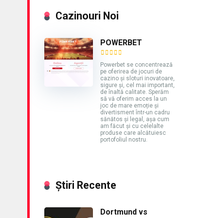
Cazinouri Noi
POWERBET
Powerbet se concentrează
pe oferirea de jocuri de
cazino și sloturi inovatoare,
sigure și, cel mai important,
de înaltă calitate. Sperăm
să vă oferim acces la un
joc de mare emoție și
divertisment într-un cadru
sănătos și legal, așa cum
am făcut și cu celelalte
produse care alcătuiesc
portofoliul nostru.
Știri Recente
Dortmund vs