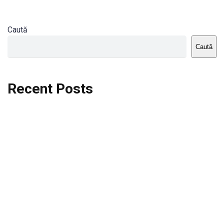
Caută
Caută
Recent Posts
Dortmund vs St.Pauli
Rodri se va opera si va lipsi de la City
Celta vs Atletico Madrid
Crystal Palace vs Manchester United
Seara memorabila pentru Harry Kane