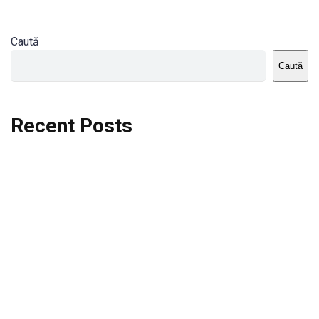
Caută
Caută
Recent Posts
Dortmund vs St.Pauli
Rodri se va opera si va lipsi de la City
Celta vs Atletico Madrid
Crystal Palace vs Manchester United
Seara memorabila pentru Harry Kane