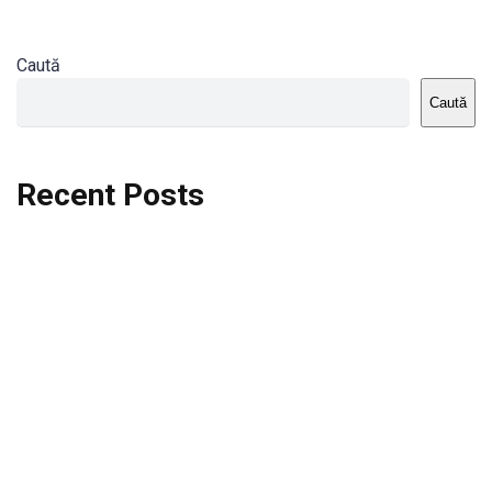
Caută
Caută
Recent Posts
Dortmund vs St.Pauli
Rodri se va opera si va lipsi de la City
Celta vs Atletico Madrid
Crystal Palace vs Manchester United
Seara memorabila pentru Harry Kane