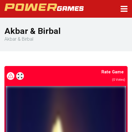
Akbar & Birbal
Akbar & Birbal
Rate Game
(
0
Votes)