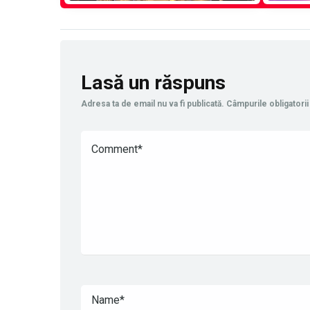
Lasă un răspuns
Adresa ta de email nu va fi publicată.
Câmpurile obligatori