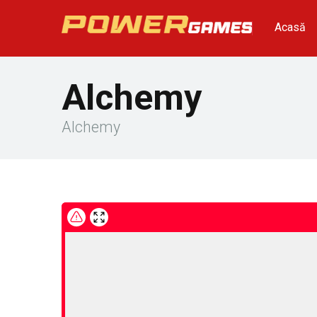
Acasă
Alchemy
Alchemy