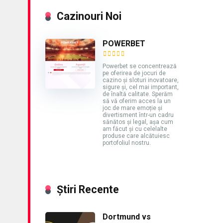
Cazinouri Noi
POWERBET
Powerbet se concentrează
pe oferirea de jocuri de
cazino și sloturi inovatoare,
sigure și, cel mai important,
de înaltă calitate. Sperăm
să vă oferim acces la un
joc de mare emoție și
divertisment într-un cadru
sănătos și legal, așa cum
am făcut și cu celelalte
produse care alcătuiesc
portofoliul nostru.
Știri Recente
Dortmund vs