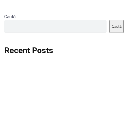
Caută
Caută
Recent Posts
Dortmund vs St.Pauli
Rodri se va opera si va lipsi de la City
Celta vs Atletico Madrid
Crystal Palace vs Manchester United
Seara memorabila pentru Harry Kane