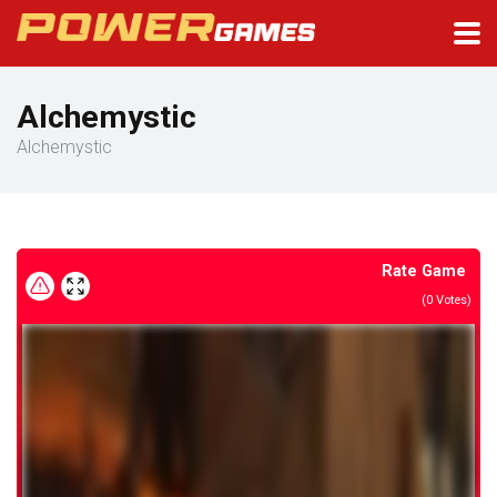
Alchemystic
Alchemystic
Rate Game
(
0
Votes)