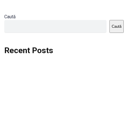
Caută
Caută
Recent Posts
Dortmund vs St.Pauli
Rodri se va opera si va lipsi de la City
Celta vs Atletico Madrid
Crystal Palace vs Manchester United
Seara memorabila pentru Harry Kane