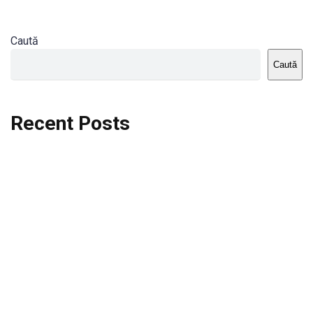
Caută
Caută
Recent Posts
Dortmund vs St.Pauli
Rodri se va opera si va lipsi de la City
Celta vs Atletico Madrid
Crystal Palace vs Manchester United
Seara memorabila pentru Harry Kane