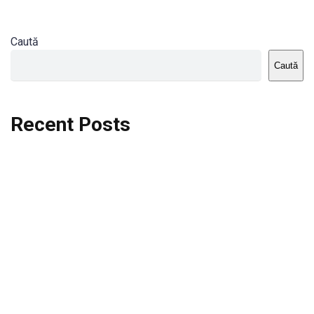
Caută
Caută
Recent Posts
Dortmund vs St.Pauli
Rodri se va opera si va lipsi de la City
Celta vs Atletico Madrid
Crystal Palace vs Manchester United
Seara memorabila pentru Harry Kane