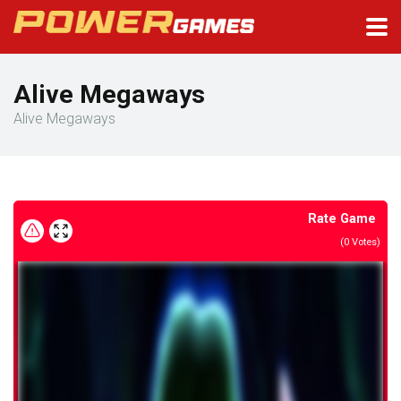
Alive Megaways
Alive Megaways
Rate Game
(
0
Votes)