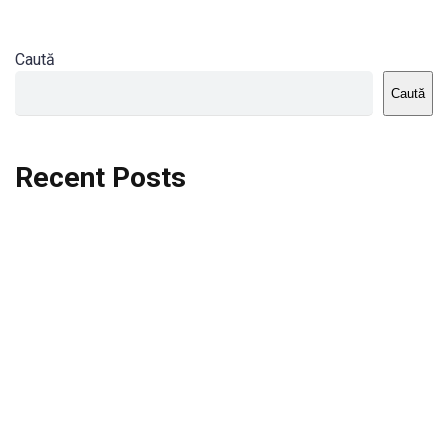
Caută
Caută
Recent Posts
Dortmund vs St.Pauli
Rodri se va opera si va lipsi de la City
Celta vs Atletico Madrid
Crystal Palace vs Manchester United
Seara memorabila pentru Harry Kane