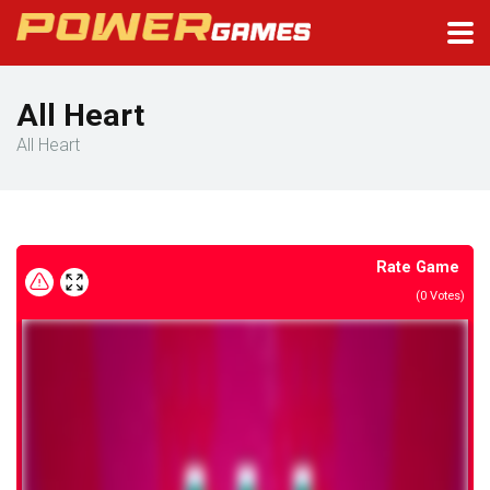
All Heart
All Heart
Rate Game
(
0
Votes)