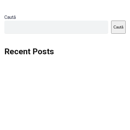
Caută
Caută
Recent Posts
Dortmund vs St.Pauli
Rodri se va opera si va lipsi de la City
Celta vs Atletico Madrid
Crystal Palace vs Manchester United
Seara memorabila pentru Harry Kane